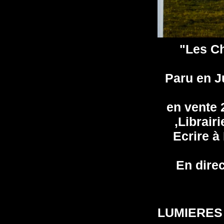
"Les Ch
Paru en Ju
en vente 
,Librair
Ecrire à
En dire
LUMIERES 