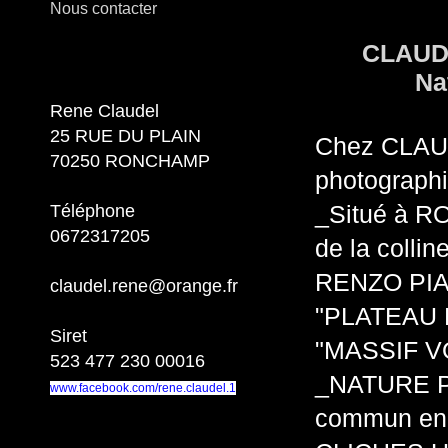
Nous contacter
CLAUDE
Na
Rene Claudel
25 RUE DU PLAIN
Chez CLAUD
70250 RONCHAMP
photographi
Téléphone
_Situé à R
0672317205
de la colli
RENZO PIANO
claudel.rene@orange.fr
"PLATEAU D
Siret
"MASSIF V
523 477 230 00016
_NATURE PA
www.facebook.com/rene.claudel.1
commun en 